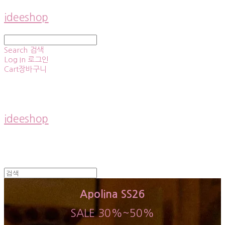
ideeshop
Search
검색
Log In
로그인
Cart
장바구니
ideeshop
Apolina SS26
SALE 30%~50%