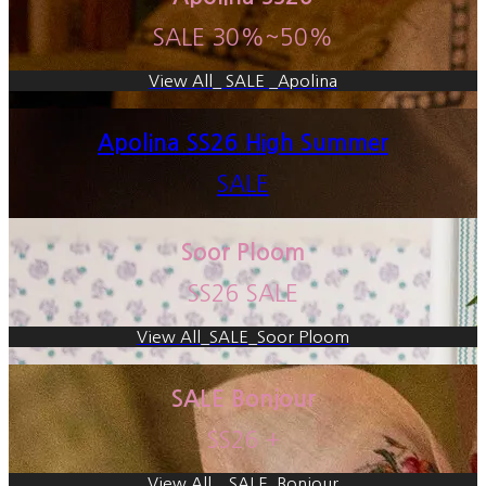
SALE 30%~50%
View All_ SALE _Apolina
Apolina SS26 High Summer
SALE
Soor Ploom
SS26 SALE
View All_SALE_Soor Ploom
SALE Bonjour
SS26 +
View All__SALE_Bonjour