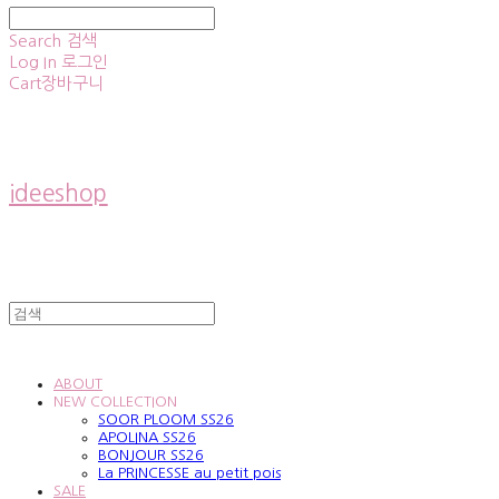
Search
검색
Log In
로그인
Cart
장바구니
ideeshop
ABOUT
NEW COLLECTION
SOOR PLOOM SS26
APOLINA SS26
BONJOUR SS26
La PRINCESSE au petit pois
SALE