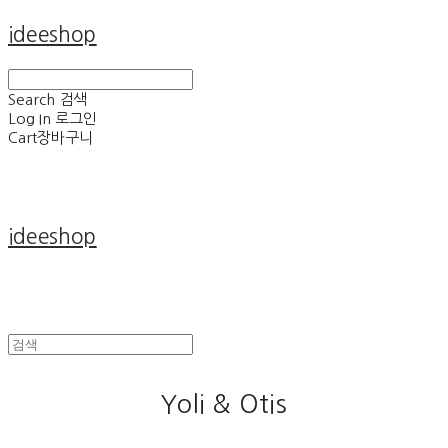
ideeshop
Search
검색
Log In
로그인
Cart
장바구니
ideeshop
Yoli & Otis