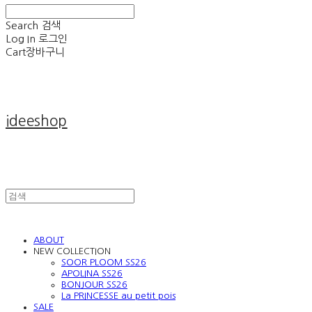
Search
검색
Log In
로그인
Cart
장바구니
ideeshop
ABOUT
NEW COLLECTION
SOOR PLOOM SS26
APOLINA SS26
BONJOUR SS26
La PRINCESSE au petit pois
SALE