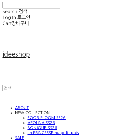
Search
검색
Log In
로그인
Cart
장바구니
ideeshop
ABOUT
NEW COLLECTION
SOOR PLOOM SS26
APOLINA SS26
BONJOUR SS26
La PRINCESSE au petit pois
SALE