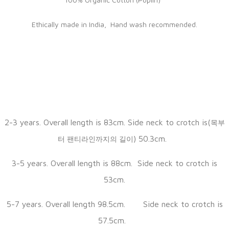
Ethically made in India, Hand wash recommended.
2-3 years. Overall length is 83cm. Side neck to crotch is(
목부
) 50.3cm.
터 팬티라인까지의 길이
3-5 years. Overall length is 88cm. Side neck to crotch is
53cm.
5-7 years. Overall length 98.5cm. Side neck to crotch is
57.5cm.