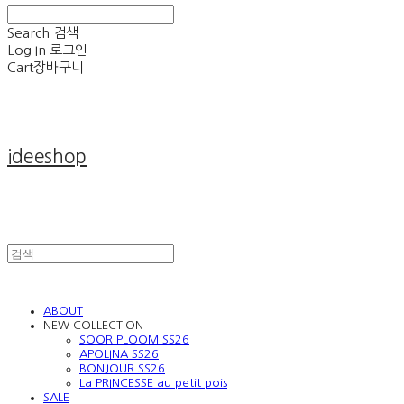
Search
검색
Log In
로그인
Cart
장바구니
ideeshop
ABOUT
NEW COLLECTION
SOOR PLOOM SS26
APOLINA SS26
BONJOUR SS26
La PRINCESSE au petit pois
SALE