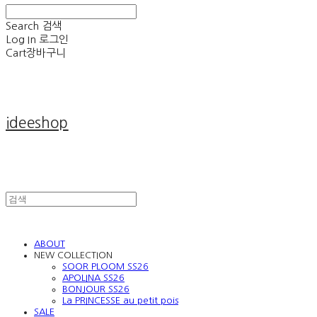
Search
검색
Log In
로그인
Cart
장바구니
ideeshop
ABOUT
NEW COLLECTION
SOOR PLOOM SS26
APOLINA SS26
BONJOUR SS26
La PRINCESSE au petit pois
SALE