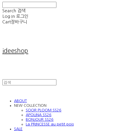
Search
검색
Log In
로그인
Cart
장바구니
ideeshop
ABOUT
NEW COLLECTION
SOOR PLOOM SS26
APOLINA SS26
BONJOUR SS26
La PRINCESSE au petit pois
SALE