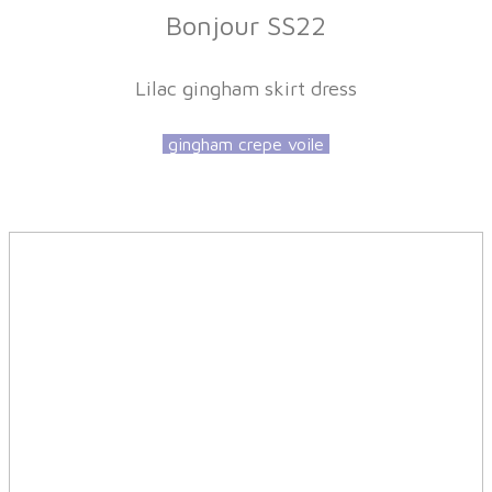
Bonjour SS22
Lilac gingham skirt dress
gingham crepe voile