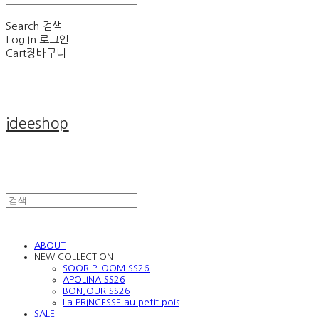
Search
검색
Log In
로그인
Cart
장바구니
ideeshop
ABOUT
NEW COLLECTION
SOOR PLOOM SS26
APOLINA SS26
BONJOUR SS26
La PRINCESSE au petit pois
SALE