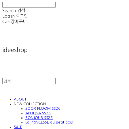
Search
검색
Log In
로그인
Cart
장바구니
ideeshop
ABOUT
NEW COLLECTION
SOOR PLOOM SS26
APOLINA SS26
BONJOUR SS26
La PRINCESSE au petit pois
SALE