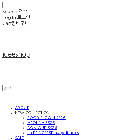
Search
검색
Log In
로그인
Cart
장바구니
ideeshop
ABOUT
NEW COLLECTION
SOOR PLOOM SS26
APOLINA SS26
BONJOUR SS26
La PRINCESSE au petit pois
SALE