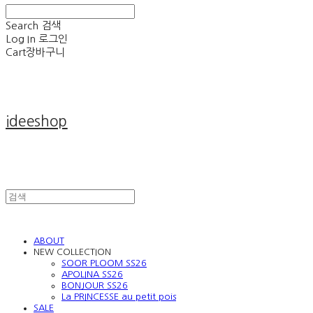
Search
검색
Log In
로그인
Cart
장바구니
ideeshop
ABOUT
NEW COLLECTION
SOOR PLOOM SS26
APOLINA SS26
BONJOUR SS26
La PRINCESSE au petit pois
SALE