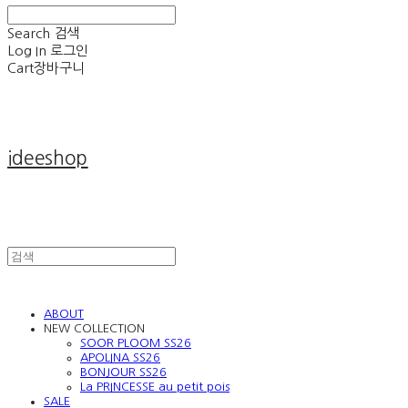
Search
검색
Log In
로그인
Cart
장바구니
ideeshop
ABOUT
NEW COLLECTION
SOOR PLOOM SS26
APOLINA SS26
BONJOUR SS26
La PRINCESSE au petit pois
SALE