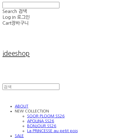
Search
검색
Log In
로그인
Cart
장바구니
ideeshop
ABOUT
NEW COLLECTION
SOOR PLOOM SS26
APOLINA SS26
BONJOUR SS26
La PRINCESSE au petit pois
SALE