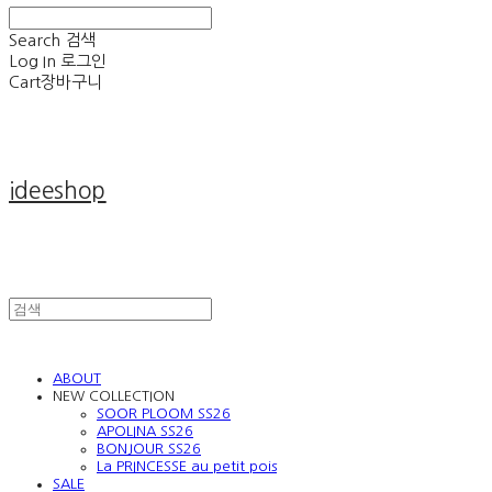
Search
검색
Log In
로그인
Cart
장바구니
ideeshop
ABOUT
NEW COLLECTION
SOOR PLOOM SS26
APOLINA SS26
BONJOUR SS26
La PRINCESSE au petit pois
SALE