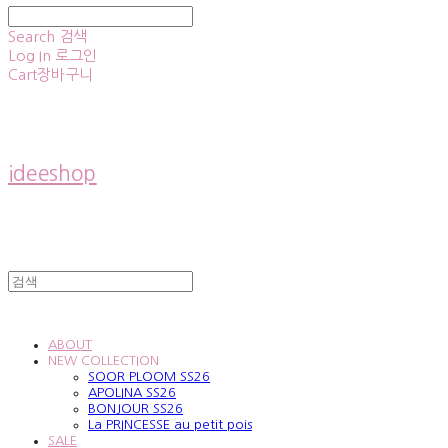
Search
검색
Log In
로그인
Cart
장바구니
ideeshop
ABOUT
NEW COLLECTION
SOOR PLOOM SS26
APOLINA SS26
BONJOUR SS26
La PRINCESSE au petit pois
SALE