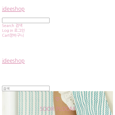
ideeshop
Search
검색
Log In
로그인
Cart
장바구니
ideeshop
♡
SOOR PLOOM